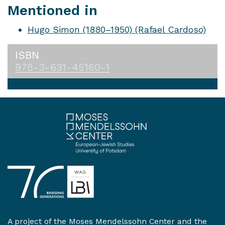
Mentioned in
Hugo Simon (1880–1950) (Rafael Cardoso)
ISBN
978-3-631-45160-1
A project of the
Moses Mendelssohn Center
and the